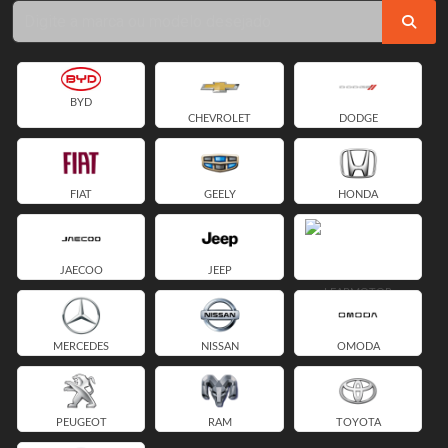
BYD
CHEVROLET
DODGE
FIAT
GEELY
HONDA
JAECOO
JEEP
LEAPMOTOR
MERCEDES
NISSAN
OMODA
PEUGEOT
RAM
TOYOTA