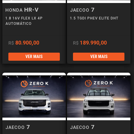
HR-V
7
HONDA
JAECOO
1.8 16V FLEX LX 4P
1.5 TGDI PHEV ELITE DHT
AUTOMÁTICO
80.900,00
189.990,00
R$
R$
VER MAIS
VER MAIS
7
7
JAECOO
JAECOO