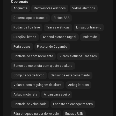
Opcionais
Ar quente
Retrovisores elétricos
Vidros elétricos
Desembaçador traseiro
Freios ABS
Rodas de liga leve
Travas elétricas
Limpador traseiro
Direção Elétrica
Ar condicionado Digital
Multimídia
Porta copos
Protetor de Caçamba
Controle de som no volante
Vidros elétricos Traseiros
Banco do motorista com ajuste de altura
Computador de bordo
Sensor de estacionamento
Volante com regulagem de altura
Airbag laterais
Airbag motorista
Airbag passageiro
Controle de velocidade
Encosto de cabeça traseiro
Pára-choques na cor do veiculo
Entrada USB