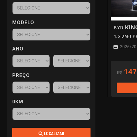
MODELO
KIN
BYD
1.5 DM-I 
2026/20
ANO
147
R$
PREÇO
0KM
LOCALIZAR