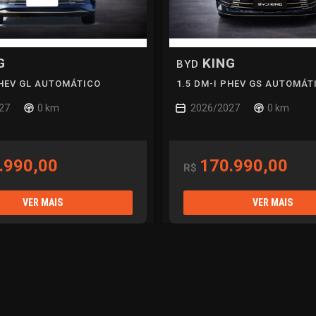
G
KING
BYD
PHEV GL AUTOMÁTICO
1.5 DM-I PHEV GS AUTOMÁT
27
0 km
2026/2027
0 km
.990,00
170.990,00
R$
VER MAIS
VER MAIS